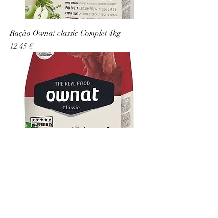
Ração Ownat classic Complet 4kg
Precio
12,45 €
Ração Ownat classic Complet 12kg
Precio
34,80 €