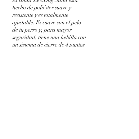
hecho de poliéster suave y
resistente y es totalmente
ajustable. Es suave con el pelo
de tu perro y, para mayor
seguridad, tiene una hebilla con
un sistema de cierre de 4 puntos.
Y no se preocupe porque el
collar ZeeDog Sand contiene el
logotipo de goma Zee.Dog que
protege su collar de costuras y le
da mayor durabilidad.
Conéctate À Creche®