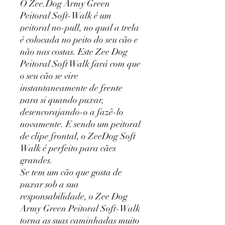
O Zee.Dog Army Green
Peitoral Soft-Walk é um
peitoral no-pull, no qual a trela
é colocada no peito do seu cão e
não nas costas. Este Zee Dog
Peitoral Soft Walk fará com que
o seu cão se vire
instantaneamente de frente
para si quando puxar,
desencorajando-o a fazê-lo
novamente. E sendo um peitoral
de clipe frontal, o ZeeDog Soft
Walk é perfeito para cães
grandes.
Se tem um cão que gosta de
puxar sob a sua
responsabilidade, o Zee Dog
Army Green Peitoral Soft-Walk
torna as suas caminhadas muito