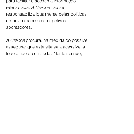
para facilitar o acesso a informação
relacionada.
A Creche
não se
responsabiliza igualmente pelas políticas
de privacidade dos respetivos
apontadores.
A Creche
procura, na medida do possível,
assegurar que este site seja acessível a
todo o tipo de utilizador. Neste sentido,
procuram-se respeitar as condições dos
utilizadores com necessidades especiais.
O sítio da
A Creche
disponibiliza somente
informações corretas e atualizadas.
Porém, caso encontre alguma incorreção,
necessite de algum esclarecimento ou
queira apresentar sugestões pode enviar
uma mensagem para
info@acreche.pt