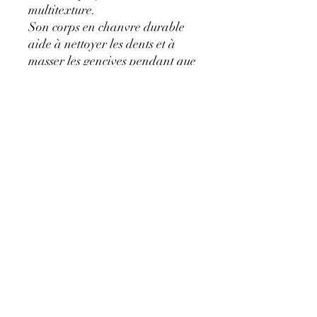
multitexture.
Son corps en chanvre durable
aide à nettoyer les dents et à
masser les gencives pendant que
votre chien joue.
Il émet un bruit lorsqu'on le
pétrit et possède un sifflet pour
attirer davantage votre chien.
Se connecter À Creche®
Conditions d'utilisation
Protection des données
A Creche by PawSsible ® 2025.