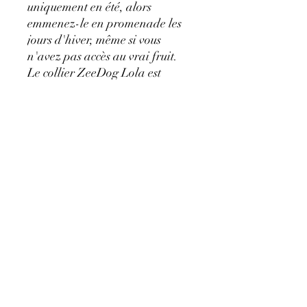
uniquement en été, alors
emmenez-le en promenade les
jours d'hiver, même si vous
n'avez pas accès au vrai fruit.
Le collier ZeeDog Lola est
fabriqué en polyester robuste et
est entièrement réglable. Il est
très doux pour le pelage de
votre chien et, pour plus de
sécurité, il est doté d'une boucle
avec un système de verrouillage
à 4 points. Ne vous inquiétez
pas, le collier ZeeDog Lola
contient le logo en caoutchouc
Zee.Dog qui protège les coutures
du collier, lui conférant ainsi
une durabilité accrue.